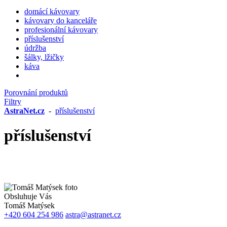
domácí kávovary
kávovary do kanceláře
profesionální kávovary
příslušenství
údržba
šálky, lžičky
káva
Porovnání produktů
Filtry
AstraNet.cz
-
příslušenství
příslušenství
Obsluhuje Vás
Tomáš Matýsek
+420 604 254 986
astra@astranet.cz