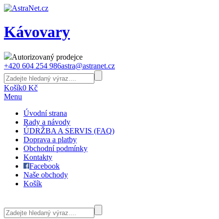
Kávovary
Autorizovaný prodejce
+420 604 254 986
astra@astranet.cz
Košík
0 Kč
Menu
Úvodní strana
Rady a návody
ÚDRŽBA A SERVIS (FAQ)
Doprava a platby
Obchodní podmínky
Kontakty
Facebook
Naše obchody
Košík